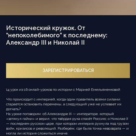
Исторический кружок. От
“непоколебимого” к последнему:
Александр III и Николай II
ЗАРЕГИСТРИРОВАТЬСЯ
14 урок из 16 онлай-уроков по истории с Марией Емельяненковой
Что происходит с империей, когда один правитель всеми силами
старается остановить перемены, а следующий уже не успевает их
догнать?
На уроке поговорим: об Александре III — императоре, который
«затянул гайки» и верил, что твёрдая рука спасёт Россию; о Николае II
— последнем русском царе, при котором империя рухнула под грузом
войн, кризисов и революций. Разберём, где была точка невозврата — и
могла ли история сложиться иначе.