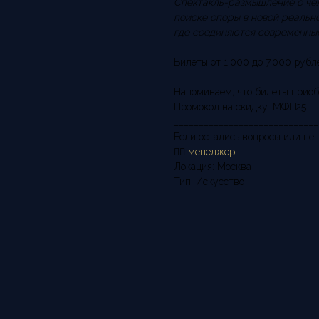
Спектакль-размышление о чел
поиске опоры в новой реальн
где соединяются современный
Билеты от 1.000 до 7.000 рубл
Напоминаем, что билеты приоб
Промокод на скидку: МФП25
_____________________________
Если остались вопросы или не
👉🏻
менеджер
Локация: Москва
Тип: Искусство