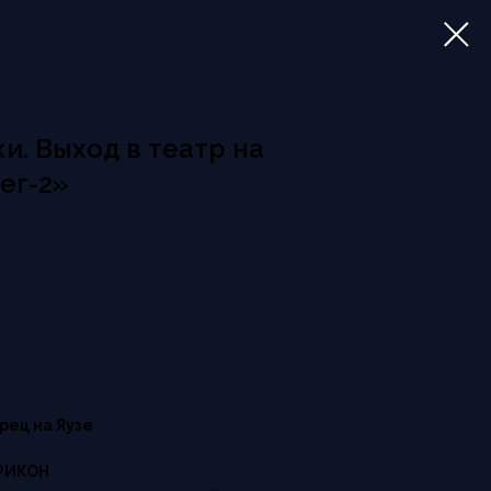
и. Выход в театр на
ег-2»
рец на Яузе
ИРИКОН