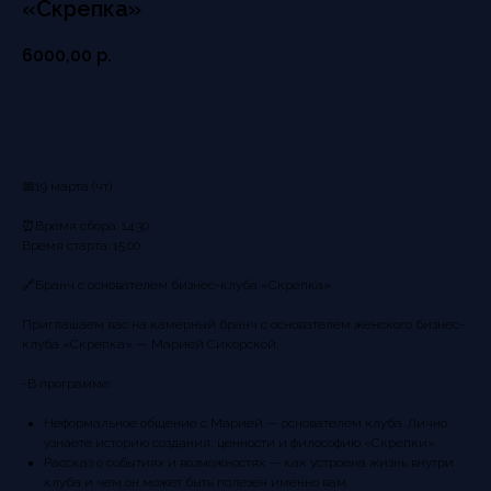
«Скрепка»
6000,00
р.
ЗАРЕГИСТРИРОВАТЬСЯ
📅19 марта (чт)
⏰Время сбора: 14:30
Время старта: 15:00
🔗Бранч с основателем бизнес-клуба «Скрепка»
Приглашаем вас на камерный бранч с основателем женского бизнес-
клуба «Скрепка» — Марией Сикорской.
-В программе:
Неформальное общение с Марией — основателем клуба. Лично
узнаете историю создания, ценности и философию «Скрепки».
Рассказ о событиях и возможностях — как устроена жизнь внутри
клуба и чем он может быть полезен именно вам.